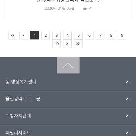
2026년 01월 05일
4
1
2
3
4
5
6
7
8
9
10
동 행정복지센터
울산광역시 구·군
지방자치단체
패밀리사이트