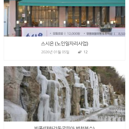
스시은 (노인일자리사업)
2026년 01월 05일
12
빙폭(태화강동굴피아 벽천분수)