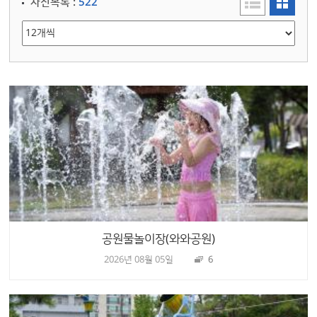
사진목록 :
522
공원물놀이장(와와공원)
2026년 08월 05일
6