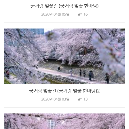
궁거랑 벚꽃길 (궁거랑 벚꽃 한마당)
2026년 04월 05일
16
궁거랑 벚꽃길 (궁거랑 벚꽃 한마당)2
2026년 04월 03일
13