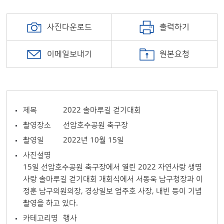
사진다운로드
출력하기
이메일보내기
원본요청
제목
2022 솔마루길 걷기대회
촬영장소
선암호수공원 축구장
촬영일
2022년 10월 15일
사진설명
15일 선암호수공원 축구장에서 열린 2022 자연사랑 생명
사랑 솔마루길 걷기대회 개회식에서 서동욱 남구청장과 이
정훈 남구의원의장, 경상일보 엄주호 사장, 내빈 등이 기념
촬영을 하고 있다.
카테고리명
행사