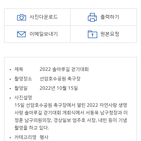
사진다운로드
출력하기
이메일보내기
원본요청
제목
2022 솔마루길 걷기대회
촬영장소
선암호수공원 축구장
촬영일
2022년 10월 15일
사진설명
15일 선암호수공원 축구장에서 열린 2022 자연사랑 생명
사랑 솔마루길 걷기대회 개회식에서 서동욱 남구청장과 이
정훈 남구의원의장, 경상일보 엄주호 사장, 내빈 등이 기념
촬영을 하고 있다.
카테고리명
행사