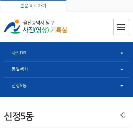
본문
바로가기
사진DB
동별행사
신정5동
신정5동