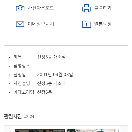
사진다운로드
출력하기
이메일보내기
원본요청
제목
신정5동 개소식
촬영장소
촬영일
2001년 04월 03일
사진설명
신정5동 개소식
카테고리명
신정5동
관련사진
24