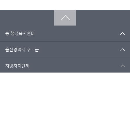
동 행정복지센터
울산광역시 구·군
지방자치단체
패밀리사이트
개인정보처리방침
저작권 보호정책
사진사용규정
(44701) 울산광역시 남구 돋질로 233(달동)
대표전화 052-275-7541
COPYRIGHT(C) 2019 ULSAN METROPOLITAN CITY