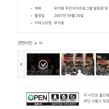
제목
무거동 주민자치프로그램 발표회 및
촬영일
2007년 09월 20일
카테고리명
무거동
관련사진
50
이 사진은 울산
무단 사용시 모