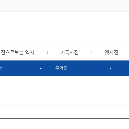
사진으로보는 역사
기록사진
옛사진
사
무거동