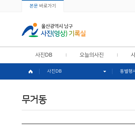
본문
바로가기
주메뉴
사진DB
오늘의사진
사진DB
동별행
무거동