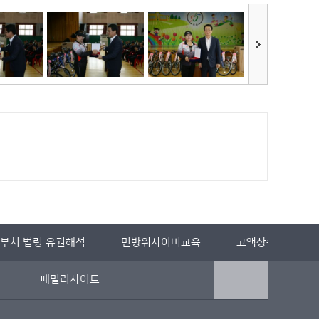
부처 법령 유권해석
민방위사이버교육
고액상습체납자 
패밀리사이트