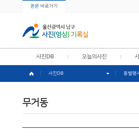
본문
바로가기
주메뉴
사진DB
오늘의사진
사진DB
동별행
무거동