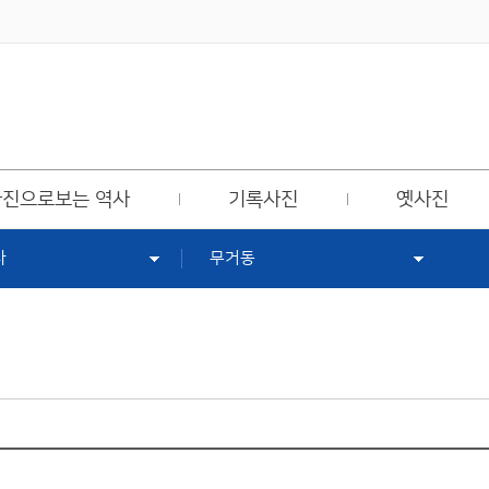
사진으로보는 역사
기록사진
옛사진
사
무거동