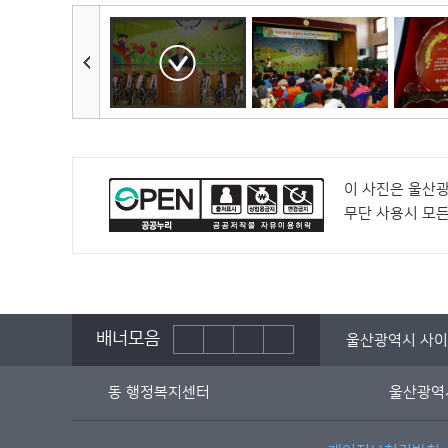
이 사진은 울산
무단 사용시 모
배너모음
법률구조공단
전국시장군수구청장협의회
울산광역시 사
동 행정복지센터
울산광역